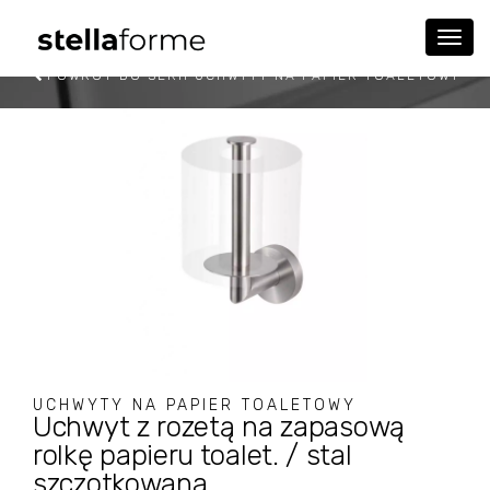
Roz
men
POWRÓT DO SERII UCHWYTY NA PAPIER TOALETOWY
UCHWYTY NA PAPIER TOALETOWY
Uchwyt z rozetą na zapasową
rolkę papieru toalet. / stal
szczotkowana