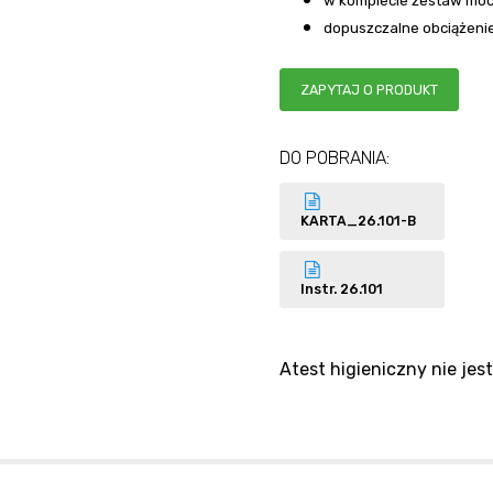
w komplecie zestaw mocu
dopuszczalne obciążenie
ZAPYTAJ O PRODUKT
UNIWERSALNE
R1/
BIAŁY
PRODUKTY
NIE
DO POBRANIA:
KARTA_26.101-B
Instr. 26.101
Atest higieniczny nie je