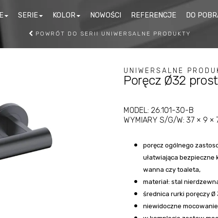
E
SERIE
KOLOR
NOWOŚCI
REFERENCJE
DO POBR
POWRÓT DO SERII UNIWERSALNE PRODUKTY
ZOWNIKI DO PŁYNÓW
DYSPENSERY DO CH
UNIWERSALNE PRODU
Poręcz Ø32 pros
EZYNFEKCYJNYCH
I TOREBEK HIGIENIC
SZYKI NA PRZYBORY
STAL
KUBKI
SERIA
SERIA
MODEL:
26.101-30-B
ZŁO
OALETOWE
KOBE
SZCZOTKOWANA
MEG
WYMIARY S/G/W:
37 × 9 ×
JEMNIKI NA RĘCZNIKI
UCHWYTY I PORĘCZE
PIEROWE
ŁAZIENKOWE
poręcz ogólnego zastoso
ułatwiająca bezpieczne k
EDZISKA PRYSZNICOWE
SUSZARKI DO RĄK
wanna czy toaleta,
RÓŻOWY
materiał: stal nierdzewn
RÓŻ
SERIA
SERIA
HWYTY NA PAPIER
ZŁOTY
UCHWYTY NA RĘCZNI
NEXT
OSL
SZC
średnica rurki poręczy Ø
OALETOWY
POŁYSK
niewidoczne mocowanie 