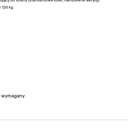
jący do ściany (standardowe kołki, nierdzewne wkręty),
 120 kg
ALVO LINE PP
R10 STAL
RDZEWNA
st wymagany